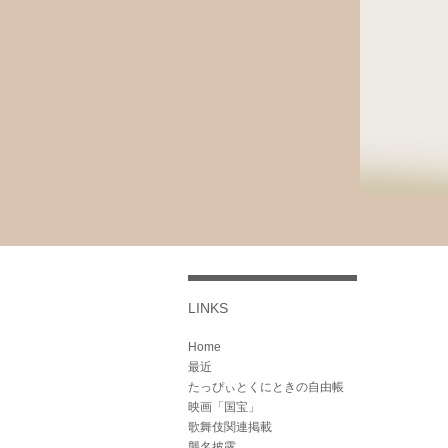
LINKS
Home
最近
たっぴぃとくにときの自由帳
映画「国宝」
歌舞伎関連掲載
襲名披露