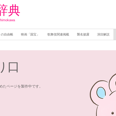
辞典
Shimokawa
きの自由帳
映画「国宝」
歌舞伎関連掲載
襲名披露
演目解説
り口
めたページを製作中です。